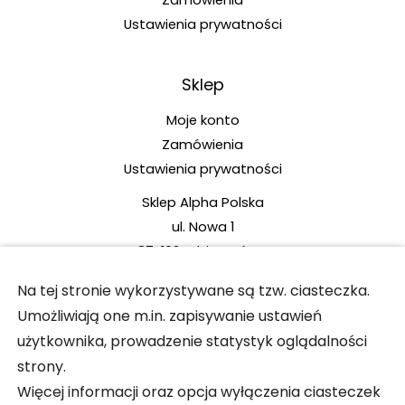
Ustawienia prywatności
Sklep
Moje konto
Zamówienia
Ustawienia prywatności
Sklep Alpha Polska
ul. Nowa 1
87-162 Lubicz Górny
tel.: +48 789 480 977 (pn.-pt. w godz. 10:00-14:00)
Na tej stronie wykorzystywane są tzw. ciasteczka.
e-mail:
sklep@alphapolska.org
Umożliwiają one m.in. zapisywanie ustawień
użytkownika, prowadzenie statystyk oglądalności
strony.
Więcej informacji oraz opcja wyłączenia ciasteczek