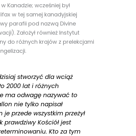
w Kanadzie; wcześniej był
fax w tej samej kanadyjskiej
wy parafii pod nazwą Divine
cji). Założył również Instytut
any do różnych krajów z prelekcjami
gelizacji.
zisiaj stworzyć dla wciąż
o 2000 lat i różnych
cze ma odwagę nazywać to
on nie tylko napisał
n je przede wszystkim przeżył
ak prawdziwy Kościół jest
rzeterminowaniu. Kto za tym