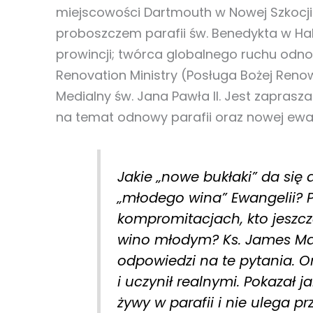
miejscowości Dartmouth w Nowej Szkocji 
proboszczem parafii św. Benedykta w Hali
prowincji; twórca globalnego ruchu odno
Renovation Ministry (Posługa Bożej Renowa
Medialny św. Jana Pawła II. Jest zaprasz
na temat odnowy parafii oraz nowej ewan
Jakie „nowe bukłaki” da się d
„młodego wina” Ewangelii? P
kompromitacjach, kto jesz
wino młodym? Ks. James Mall
odpowiedzi na te pytania. O
i uczynił realnymi. Pokazał j
żywy w parafii i nie ulega p