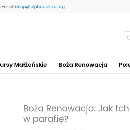
 e-mail:
sklep@alphapolska.org
Wy
pr
ursy Małżeńskie
Boża Renowacja
Pol
Pierwotna
Aktualna
Boża Renowacja. Jak tc
ilość
cena
cena
Boża
w parafię?
wynosiła:
wynosi:
Renowacja.