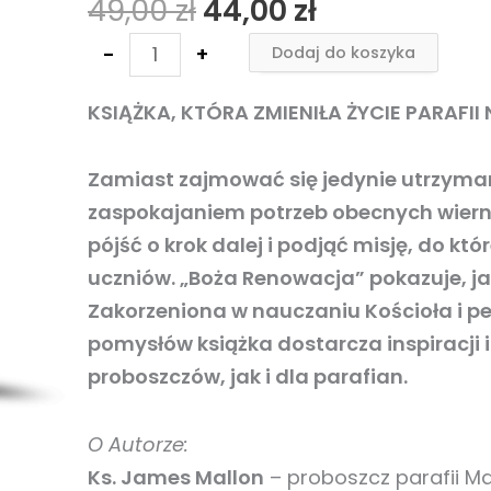
49,00
zł
44,00
zł
49,00 zł.
44,00 zł.
Jak
tchnąć
-
+
Dodaj do koszyka
nowe
życie
KSIĄŻKA, KTÓRA ZMIENIŁA ŻYCIE PARAFII
w
parafię?
Zamiast zajmować się jedynie utrzyma
zaspokajaniem potrzeb obecnych wiern
pójść o krok dalej i podjąć misję, do kt
uczniów. „Boża Renowacja” pokazuje, j
Zakorzeniona w nauczaniu Kościoła i 
pomysłów książka dostarcza inspiracji
proboszczów, jak i dla parafian.
O Autorze:
Ks. James Mallon
– proboszcz parafii Ma