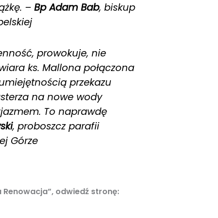
iążkę. –
Bp Adam Bab
, biskup
elskiej
enność, prowokuje, nie
 wiara ks. Mallona połączona
 umiejętnością przekazu
sterza na nowe wody
tuzjazmem. To naprawdę
ski
, proboszcz parafii
ej Górze
a Renowacja”, odwiedź stronę: