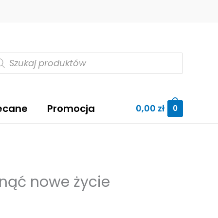
szukiwarka
oduktów
ecane
Promocja
0,00
zł
0
hnąć nowe życie