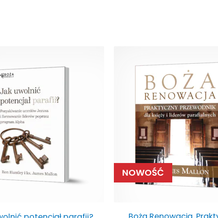
Pierwot
cena
wynosiła
54,00 zł.
4
NOWOŚĆ
Boża Renowacja. Prakt
olnić potencjał parafii?