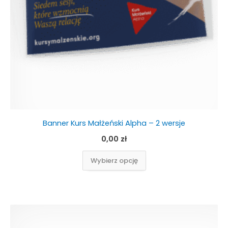
stronie
produktu
Banner Kurs Małżeński Alpha – 2 wersje
0,00
zł
Wybierz opcję
Ten
produkt