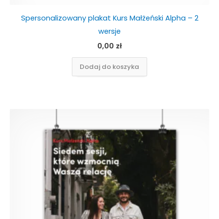
Spersonalizowany plakat Kurs Małżeński Alpha – 2
wersje
0,00
zł
Dodaj do koszyka
Ten
produkt
ma
wiele
wariantów.
Opcje
można
wybrać