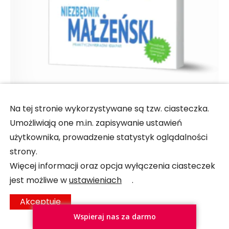
Niezbędnik Małżeński
Na tej stronie wykorzystywane są tzw. ciasteczka.
30,00
zł
Umożliwiają one m.in. zapisywanie ustawień
Dodaj do koszyka
użytkownika, prowadzenie statystyk oglądalności
strony.
Więcej informacji oraz opcja wyłączenia ciasteczek
jest możliwe w
ustawieniach
.
Akceptuję
Wspieraj nas za darmo