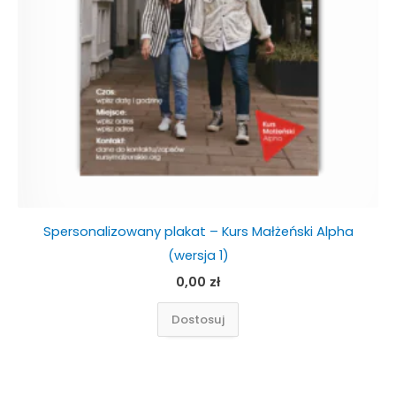
na
stronie
produktu
Spersonalizowany plakat – Kurs Małżeński Alpha
(wersja 1)
0,00
zł
Dostosuj