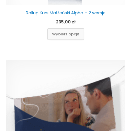
Rollup Kurs Małżeński Alpha – 2 wersje
235,00
zł
Wybierz opcję
Ten
produkt
ma
wiele
wariantów.
Opcje
można
wybrać
na