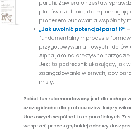
parafii. Zawiera on zestaw sprawd
planów działania, które pomagają
procesem budowania wspólnoty mi
„Jak uwolnić potencjał parafii?”
– 
fundamentalnym procesie formowa
przygotowywania nowych liderów 
Alpha jako na efektywne narzędzie
Jest to podręcznik ukazujący, jak 
zaangażowanie wiernych, aby para
misję.
Pakiet ten rekomendowany jest
dla
całego z
szczególności dla proboszczów, księży wikar
kluczowych wspólnot i rad parafialnych. Ze
wesprzeć proces
głębokiej odnowy duszpast