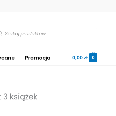
szukiwarka
oduktów
ecane
Promocja
0,00
zł
0
 3 książek