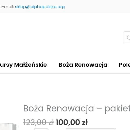
 e-mail:
sklep@alphapolska.org
Wy
pr
ursy Małżeńskie
Boża Renowacja
Pol
Pierwotna
Aktualna
Boża Renowacja – pakiet
ilość
cena
cena
Boża
123,00
zł
100,00
zł
wynosiła:
wynosi:
Renowacja