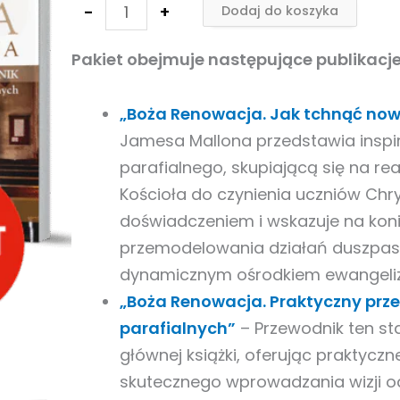
123,00 zł.
100,00 zł.
–
-
+
Dodaj do koszyka
pakiet
Pakiet obejmuje następujące publikacje
3
książek
„Boża Renowacja. Jak tchnąć nowe
Jamesa Mallona przedstawia inspir
parafialnego, skupiającą się na r
Kościoła do czynienia uczniów Chry
doświadczeniem i wskazuje na kon
przemodelowania działań duszpaste
dynamicznym ośrodkiem ewangeliza
„Boża Renowacja. Praktyczny przew
parafialnych”
– Przewodnik ten st
głównej książki, oferując praktycz
skutecznego wprowadzania wizji 