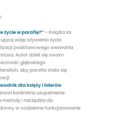
:
 życie w parafię?”
– Książka ks.
ującą wizję ożywienia życia
ealizacji podstawowego wezwania
stusa. Autor dzieli się swoim
ieczność głębokiego
rskich, aby parafia stała się
cji.
odnik dla księży i liderów
anowi konkretne uzupełnienie
ne metody i narzędzia do
odnowy w codzienne funkcjonowanie