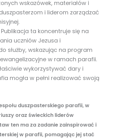
zonych wskazówek, materiałów i
 duszpasterzom i liderom zarządzać
syjnej.
Publikacja ta koncentruje się na
nia uczniów Jezusa i
do służby, wskazując na program
 ewangelizacyjne w ramach parafii.
właściwie wykorzystywać dary i
fia mogła w pełni realizować swoją
espołu duszpasterskiego parafii
, w
iuszy oraz świeckich liderów
staw ten ma za zadanie zainspirować i
erskiej
w parafii, pomagając jej stać